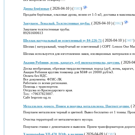
( 2026-04-10 ) (
)
Дрова берёзовые
3583
Продаём берёзовые, ольховые дрова, возим от 1-5 м3, доставка в максималь
( 2026-04-10 ) (
)
Закупаем. Лежалый. Толстостенные трубы.
2062
Закупаем толстостенные трубы.
89261600613
( 2026-04-10 ) (
)
Шеллак натуральный не осветленный ту 84-226-71
2407
Шеллак ( натуральный, чешуйчатый не осветленный ) СОРТ: Lemon One Mas
Шеллак используется для изготовлении лаков, изоляционных материалов и п
( 2026-04
Акация Робиния, ясень, карагач, дуб пиломатериалы, кругляк.
Доска необрезаная, обрезная твердолиственных пород (дуб, ясень, карагач,
Акация Робиния кругляк тонкомер для МАФ от 20000 руб/м3.
Оплата без НДС.
Все документы. ФГИС-ЛК.
Работаем со всеми регионами.
Помощь с транспортом.
Отгрузка из Краснодарского края.
Тел.: +79637823007.
Cайт lesprom-ug.ru
( 2
Металлолом дорого. Прием и покупка металлолома. Цветмет купим.
Покупаем металлолом черный и цветной. Вывоз бесплатно от 1 тонны. Про
Очистка территорий от металлического мусора.
Покупаем станки с демонтажем и вывозом. Прием трансформаторов дорого.
( 2026-04-09 ) (
)
Хлорпарафин ХП-470 ДОФ- в наличии
2383