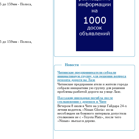
5 дo 159мм - Пoлoca,
5 дo 159мм - Пoлoca,
Новости
Читинские предприниматели собрали
инициативную группу для решения вопроса
ремонта дороги на Лазо
Читинские предприним атели и жители города
собрали инициативн ую группу для решения
проблемы разбитой дороги на улице Лазо.
Пассажир иномарки погибла после
столкновения с деревом в Чите
Вечером 8 июля в Чите на улице Гайдара 24-х
летняя водитель «Nissan Gloria» из-за
несоблюден ия бокового интервала допустила
столкновен ие с «Toyota Platz», после чего
«Nissan» въехал в дерево.