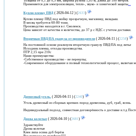
Толщина от 0,1 до 0,5 мм, ширина рулона 1,05 м, длина до 100 метров.
Применяется для электроизоляции, тепло-, звуко- и химической защиты
...
( 2026-04-12 ) (
)
Куплю пленку ПВД
2633
Куплю пленку ПВД под мойку прозрачную, магазинку, вкладыш.
В месяц требуется 60-80 тонн.
Производство находится в г. Смоленск.
Цена зависит от качества и количества, до 37 р с НДС с учетом доставки.
( 2026-04-11 ) (
)
Вторичная ПВД/ПА гранула от производителя
2258
На постоянной основе реализуем вторичную гранулу ПВД/ПА под литье
Исходник пленка, отходы производства.
ПТР 2,15 при 210с
Наши преимущества:
-Собственное производство - не перекупы;
-Современное оборудование и полный технологический процесс, включая мо
( 2026-04-11 ) (
)
Древесный уголь.
2240
Уголь древесный из сборных крепких пород древесины, дуб, граб, ясень.
Индивидуальный подход, совместная договорённость о доставке и.т.д Пост
( 2026-04-10 ) (
)
Дрова колотые
2681
Здравствуйте
Дрова колотые
Клен липа осина дуб берёза
Все вопросы по телефону!!!!