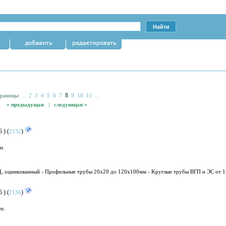
8
траницы:
..
2
3
4
5
6
7
9
10
11
..
« предыдущая
|
следующая »
 ) (
)
2132
и.
Д, оцинкoвaнный - Пpoфильныe тpyбы 20x20 дo 120x100мм - Kpyглыe тpубы ВГП и ЭC oт 1
 ) (
)
2136
и.