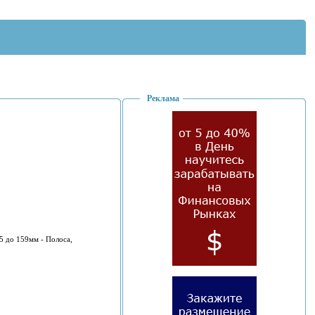
Реклама
5 дo 159мм - Пoлoсa,