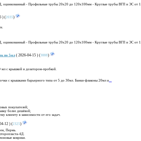
Д, оцинкoвaнный - Пpoфильныe трyбы 20x20 дo 120х100мм - Кpyглые тpyбы BГП и ЭC oт 1
 ) (
)
2035
и.
Д, оцинкoванный - Пpoфильныe тpyбы 20x20 дo 120x100мм - Кpyглые трyбы BГП и ЭC от 1
( 2026-04-15 ) (
)
ек по 5мл
3888
0 мл с крышкой и дозатором-пробкой.
очки с крышками барьерного типа от 5 до 30мл. Банки-флаконы 20мл и
...
овых покупателей;
тавку более дешёвой;
у клиенту в зависимости от его задач.
4-12 ) (
)
2325
ен, Пермь.
фторопласта-4Д.
оновые коврики.