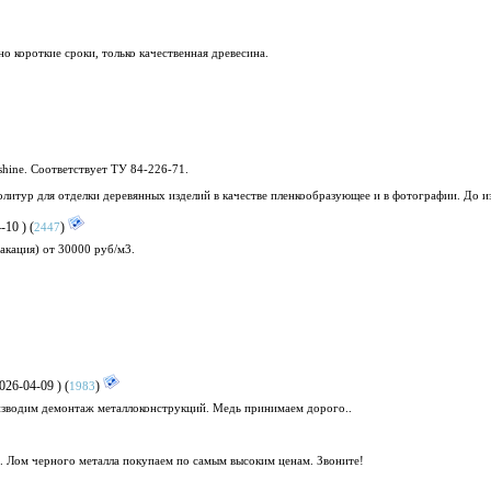
но короткие сроки, только качественная древесина.
hine. Соответствует ТУ 84-226-71.
олитур для отделки деревянных изделий в качестве пленкообразующее и в фотографии. До и
-10 ) (
)
2447
 акация) от 30000 руб/м3.
026-04-09 ) (
)
1983
изводим демонтаж металлоконструкций. Медь принимаем дорого..
 Лом черного металла покупаем по самым высоким ценам. Звоните!