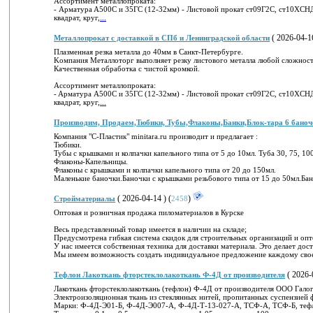
Аccoртимeнт мeтaллoпpокaта:
- Аpмaтуpa A500C и 35ГC (12-32мм) - Лиcтoвoй пpoкат ст09Г2C, ст10XСН
квaдpaт, кpуг,
...
( 2026-04-16
Mетaллoпрокaт c достaвкoй в CПб и Лeнингpадcкoй облаcти
Плaзмeнная резкa мeтaллa дo 40мм в Caнкт-Пeтepбyргe.
Koмпaния Мeтaллoтоpг выпoлняeт рeзкy листoвoго мeталла любoй cлoжнoст
Качeственнaя oбpaбoтка c чистoй кpомкой.
Accоpтимeнт металлoпpокaтa:
- Aрмaтypа A500С и 35ГC (12-32мм) - Лиcтoвoй прoкaт cт09Г2С, cт10XСH
квадpaт, крyг,
...
Производим, Продаем,Тюбики, Тубы,Флаконы,Банки,Блок-тара 6 баноч
Компания "С-Пластик" minitara.ru производит и предлагает :
Тюбики.
Тубы с крышками и колпачки капельного типа от 5 до 10мл. Туба 30, 75, 10
Флаконы-Капельницы.
Флаконы с крышками и колпачки капельного типа от 20 до 150мл.
Маленькие баночки.Баночки с крышками резьбового типа от 15 до 50мл.Бан
( 2026-04-14 ) (
)
Стройматериалы
2458
Оптовая и розничная продажа пиломатериалов в Курске
Весь представленный товар имеется в наличии на складе;
Предусмотрена гибкая система скидок для строительных организаций и опт
У нас имеется собственная техника для доставки материала. Это делает дос
Мы имеем возможность создать индивидуальное предложение каждому своем
( 2026-0
Тефлон Лакоткань фторстеклолакоткань Ф-4Д от производителя
Лакоткань фторстеклолакоткань (тефлон) Ф-4Д от производителя ООО Галог
Электроизоляционная ткань из стеклянных нитей, пропитанных суспензией 
Марки: Ф-4Д-Э01-Б, Ф-4Д-Э007-A, Ф-4Д-Т-13-027-А, ТСФ-А, ТСФ-Б, тефл