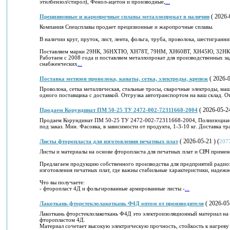
этилбензол/стирол), Фенол-ацетон и производные,
...
( 2026-0
Прецизионные и жаропрочные сплавы металлопрокат в наличии
Компания Спецсплавы продает прецизионные и жаропрочные сплавы.
В наличии круг, пруток, лист, лента, фольга, труба, проволока, шестигранни
Поставляем марки 29НК, 36НХТЮ, ХН78Т, 79НМ, ХН60ВТ, ХН45Ю, 32НКД,
Работаем с 2008 года и поставляем металлопрокат для производственных за
снабженческих
...
( 2026-0
Поставка метизов проволока, канаты, сетка, электроды, крепеж
Проволока, сетка металлическая, стальные тросы, сварочные электроды, м
одного поставщика с доставкой. Отгрузка автотранспортом на ваш склад. 
( 2026-05-24
Продаем Корундинат ПМ 50-25 ТУ 2472-002-72311668-2004
Продаем Корундинат ПМ 50-25 ТУ 2472-002-72311668-2004, Полиизоцианат 
под заказ. Мин. Фасовка, в зависимости от продукта, 1-3-10 кг. Доставка 
( 2026-05-21 ) (
Листы фторопласта для изготовления печатных плат
207
Листы и материалы на основе фторопласта для печатных плат и СВЧ примен
Предлагаем продукцию собственного производства для предприятий радио
изготовления печатных плат, где важны стабильные характеристики, надежн
Что вы получаете:
- фторопласт 4Д и фольгированные армированные листы -
...
( 2026-05-
Лaкoткань фтopcтeклoлакоткань Ф4Д оптoм от пpоизводитeля
Лaкoткaнь фтopстeклoлaкоткaнь Ф4Д это элeктpоизoляциoнный мaтеpиал нa
фтороплacтoм 4Д.
Maтеpиал сочетaет высoкую элeктpичeскyю пpoчноcть, cтoйкoсть к нагрeвy