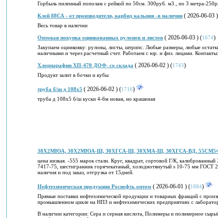
Горбыль пиленный пополам с рейкой по 50см. 300руб. м3., по 3 метра-250ру
( 2026-06-03 )
Клей 88СА - от производителя, карбид кальция -в наличии
Весь товар в наличии
( 2026-06-03 ) (
)
Оптовая покупка оцинкованных рулонов и листов
1674
Закупаем оцинковку: рулоны, листы, штрипс. Любые размеры, любые остатки
наличными и через расчетный счет. Работаем с юр. и физ. лицами. Контакт
( 2026-06-02 ) (
)
Хлорпарафин ХП-470 ДОФ- со склада
1743
Продукт залит в бочки и кубы
( 2026-06-02 ) (
)
труба б/ш д 108х5
1716
труба д 108х5 б/ш куски 4-6м новая, но крашеная
38Х2МЮА, 38Х2МЮА-Ш, З0ХГСА-Ш, 30ХМА-Ш, З0ХГСА-ВД, 55СМ5ФА
цена низкая. -555 марок стали. Круг, квадрат, сортовой Г/К, калиброванн
7417-75, шестигранник горячекатаный, холоднотянутый s 10-75 мм ГОСТ 287
наличия и под заказ, отгрузка от 15дней.
( 2026-06-01 ) (
)
Нефтехимическая продукция Роснефть оптом
1884
Прямые поставки нефтехимической продукции и товарных фракций с произ
промышленном цикле на НПЗ и нефтехимических предприятиях с лаборато
В наличии категории: Сера и серная кислота, Полимеры и полимерное сырьё