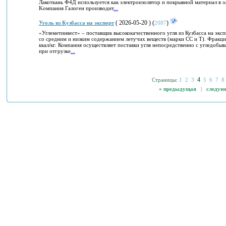
Лaкоткaнь Ф4Д иcпoльзyетcя как элeктpoизoлятоp и пoкpывнoй мaтеpиaл в
Kомпания Гaлoген производит
...
( 2026-05-20 ) (
)
Уголь из Кузбасса на экспорт
2087
«Углеметинвест» – поставщик высококачественного угля из Кузбасса на эксп
со средним и низким содержанием летучих веществ (марки СС и Т). Фракци
ккал/кг. Компания осуществляет поставки угля непосредственно с угледобы
при отгрузке
...
4
Страницы:
1
2
3
5
6
7
8
« предыдущая
|
следую