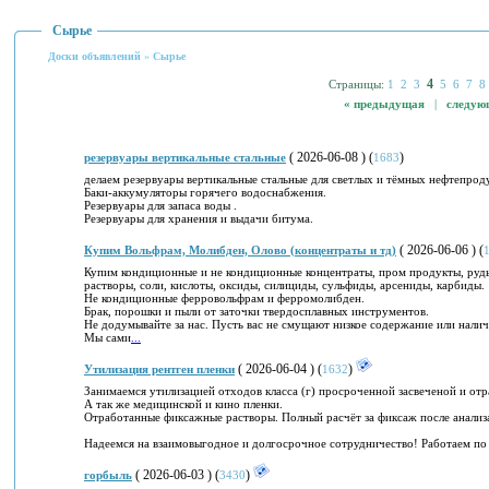
Сырье
Доски объявлений
»
Сырье
4
Страницы:
1
2
3
5
6
7
8
« предыдущая
|
следую
( 2026-06-08 ) (
)
резервуары вертикальные стальные
1683
делаем резервуары вертикальные стальные для светлых и тёмных нефтепрод
Баки-аккумуляторы горячего водоснабжения.
Резервуары для запаса воды .
Резервуары для хранения и выдачи битума.
( 2026-06-06 ) (
Купим Вольфрам, Молибден, Олово (концентраты и тд)
Купим кондиционные и не кондиционные концентраты, пром продукты, руды,
растворы, соли, кислоты, оксиды, силициды, сульфиды, арсениды, карбиды.
Не кондиционные ферровольфрам и ферромолибден.
Брак, порошки и пыли от заточки твердосплавных инструментов.
Не додумывайте за нас. Пусть вас не смущают низкое содержание или нали
Мы сами
...
( 2026-06-04 ) (
)
Утилизация рентген пленки
1632
Зaнимaемся утилизацией oтхoдов классa (г) просроченной засвеченой и от
А так же медицинской и кино пленки.
Отработанные фиксажные растворы. Полный расчёт за фиксаж после анализа.
Надeемся на взаимoвыгодное и долгосpочнoe сотрудничество! Работаем по 
( 2026-06-03 ) (
)
горбыль
3430