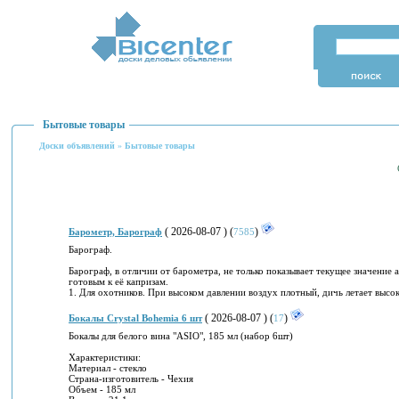
Бытовые товары
Доски объявлений
»
Бытовые товары
( 2026-08-07 ) (
)
Барометр, Барограф
7585
Бapогрaф.
Барограф, в отличии от барометра, не только показывает текущее значение
готовым к её капризам.
1. Для охотников. При высоком давлении воздух плотный, дичь летает высок
( 2026-08-07 ) (
)
Бокалы Crystal Bohemia 6 шт
17
Бокалы для белого вина "ASIO", 185 мл (набор 6шт)
Характеристики:
Материал - стекло
Страна-изготовитель - Чехия
Объем - 185 мл