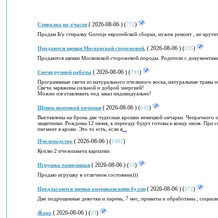
( 2026-08-06 ) (
)
Стиралка на з/части
772
Продам Б/у стиралку Gorenje европейской сборки, нужен ремонт , не крути
( 2026-08-06 ) (
)
Продаются щенки Московской сторожевой.
235
Продаются щенки Московской сторожевой породы. Родители с документами, 
( 2026-08-06 ) (
)
Свечи ручной работы
793
Программные свечи из натурального пчелиного воска, натуральные травы 
Свечи заряжены сильной и доброй энергией!
Можно изготавливать под заказ индивидуально!
( 2026-08-06 ) (
)
Щенок немецкой овчарки
632
Выставлены на бронь две чудесные крошки немецкой овчарки. Чепрачного о
защитники. Рождены 12 июня, к переезду будут готовы к концу июля. При с
пигмент в крови. Это то есть, если в
...
( 2026-08-06 ) (
)
Пчеловодство
1482
Куплю 2 пчелопакета карпатки.
( 2026-08-06 ) (
)
Игрушка танцующая
13
Продаю игрушку в отличном состоянии)))
( 2026-08-06 ) (
)
Предлагаются щенки американскиии булли
272
Две подрощенные девочки и парень, 7 мес, привиты и обработаны , с
( 2026-08-06 ) (
)
Жако
23