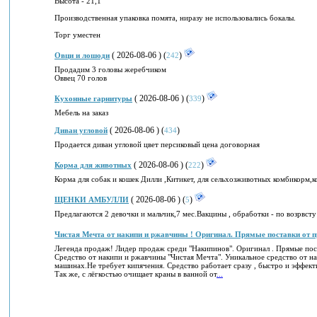
Высота - 21,1
Производственная упаковка помята, ниразу не использовались бокалы.
Торг уместен
( 2026-08-06 ) (
)
Овци и лошоди
242
Продадим 3 головы жеребчиком
Оввец 70 голов
( 2026-08-06 ) (
)
Кухонные гарнитуры
339
Мебель на заказ
( 2026-08-06 ) (
)
Диван угловой
434
Продается диван угловой цвет персиковый цена договорная
( 2026-08-06 ) (
)
Корма для животных
222
Корма для собак и кошек Дилли ,Китикет, для сельхозживотных комбикорм
( 2026-08-06 ) (
)
ЩЕНКИ АМБУЛЛИ
5
Предлагаются 2 девочки и мальчик,7 мес.Вакцины , обработки - по возрв
Чистая Мечта от накипи и ржавчины ! Оригинал. Прямые поставки от п
Легенда продаж! Лидер продаж среди "Накипинов". Оригинал . Прямые пос
Средство от накипи и ржавчины "Чистая Мечта". Уникальное средство от на
машинах.Не требует кипячения. Средство работает сразу , быстро и эффект
Так же, с лёгкостью очищает краны в ванной от
...