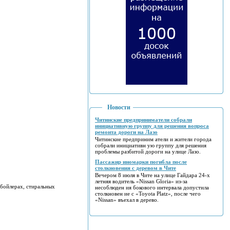
Новости
Читинские предприниматели собрали
инициативную группу для решения вопроса
ремонта дороги на Лазо
Читинские предприним атели и жители города
собрали инициативн ую группу для решения
проблемы разбитой дороги на улице Лазо.
Пассажир иномарки погибла после
столкновения с деревом в Чите
Вечером 8 июля в Чите на улице Гайдара 24-х
летняя водитель «Nissan Gloria» из-за
 бойлерах, стиральных
несоблюден ия бокового интервала допустила
столкновен ие с «Toyota Platz», после чего
«Nissan» въехал в дерево.