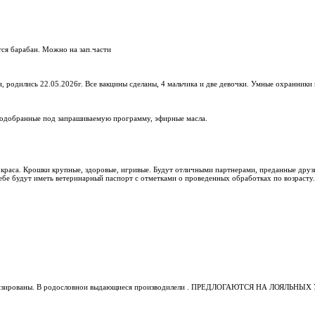
тся барабан. Можно на зап.части
родились 22.05.2026г. Все вакцины сделаны, 4 мальчика и две девочки. Умные охранники
подобранные под запрашиваемую программу, эфирные масла.
краса. Крошки крупные, здоровые, игривые. Будут отличными партнерами, преданные друз
ебе будут иметь ветеринарный паспорт с отметками о проведенных обработках по возрасту.
оциализированы. В родословнои выдающиеся производилели . ПРЕДЛОГАЮТСЯ НА ЛОЯЛЬНЫ