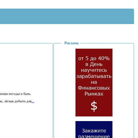
Реклама
енения погоды и быть
ко, лёгкая добыча для
...