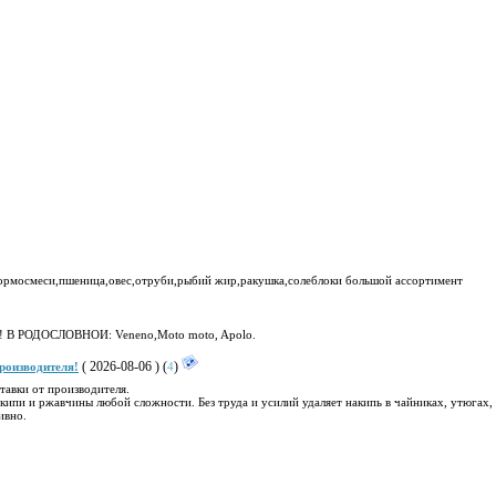
,кормосмеси,пшеница,овес,отруби,рыбий жир,ракушка,солеблоки большой ассортимент
сту! В РОДОСЛОВНОИ: Veneno,Moto moto, Apolo.
( 2026-08-06 ) (
)
роизводителя!
4
тавки от производителя.
кипи и ржавчины любой сложности. Без труда и усилий удаляет накипь в чайниках, утюгах,
ивно.