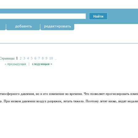
1
Страницы:
2
3
4
5
6
7
8
9
10
..
« предыдущая |
следующая »
 атмосферного давления, но и его изменение во времени. Что позволяет прогнозировать изм
о. При низком давлении воздух разряжен, летать тяжело. Поэтому летят низко, видят недале