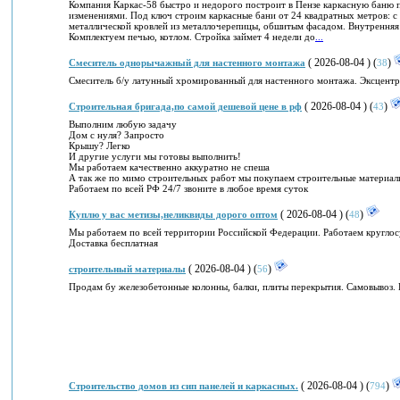
Компания Каркас-58 быстро и недорого построит в Пензе каркасную баню 
изменениями. Под ключ строим каркасные бани от 24 квадратных метров: 
металлической кровлей из металлочерепицы, обшитым фасадом. Внутренняя 
Комплектуем печью, котлом. Стройка займет 4 недели до
...
( 2026-08-04 ) (
)
Смеситель однорычажный для настенного монтажа
38
Смеситель б/у латунный хромированный для настенного монтажа. Эксцентри
( 2026-08-04 ) (
)
Строительная бригада,по самой дешевой цене в рф
43
Выполним любую задачу
Дом с нуля? Запросто
Крышу? Легко
И другие услуги мы готовы выполнить!
Мы работаем качественно аккуратно не спеша
А так же по мимо строительных работ мы покупаем строительные материалы
Работаем по всей РФ 24/7 звоните в любое время суток
( 2026-08-04 ) (
)
Куплю у вас метизы,неликвиды дорого оптом
48
Мы работаем по всей территории Российской Федерации. Работаем круглосу
Доставка бесплатная
( 2026-08-04 ) (
)
строительный материалы
56
Продам бу железобетонные колонны, балки, плиты перекрытия. Самовывоз. 
( 2026-08-04 ) (
)
Строительство домов из сип панелей и каркасных.
794