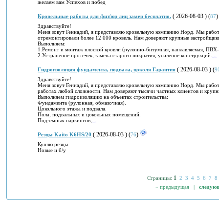
желаем вам Успехов и побед
( 2026-08-03 ) (
Кровельные работы для физ/юр лиц замер бесплатно.
87
Здравствуйте!
Меня зовут Геннадий, я представляю кровельную компанию Норд. Мы работа
отремонтировали более 12 000 кровель. Нам доверяют крупные застройщик
Выполняем:
1.Ремонт и монтаж плоской кровли (рулонно-битумная, наплавляемая, ПВХ
2.Устранение протечек, замена старого покрытия, усиление конструкций.
...
( 2026-08-03 ) (
Гидроизоляция фундамента, подвала, цоколя Гарантия
9
Здравствуйте!
Меня зовут Геннадий, я представляю кровельную компанию Норд. Мы работ
работах любой сложности. Нам доверяют тысячи частных клиентов и крупн
Выполняем гидроизоляцию на объектах строительства:
Фундамента (рулонная, обмазочная).
Цокольного этажа и подвала.
Пола, подвальных и цокольных помещений.
Подземных паркингов,
...
( 2026-08-03 ) (
)
Резцы Kaito K6HS/20
76
Куплю резцы
Новые и б/у
1
Страницы:
2
3
4
5
6
7
8
« предыдущая |
следую