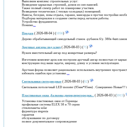
Выполним комплекс строительных услуг:
Возведение каркасных строений, домов из сип-панелей.
Также полный спектр работ по планировке участков.
Возведение технических ( теплых-холодных) помещений.
Навесы, беседки, зоны отдыха, гаражи, мансарды и прочие постройки нео
Подборка материалов и создание сметы перед началом работы.
Устройство фундаментов.
Помимо
...
( 2026-08-04 ) (
)
Продам
1056
Дерево обрабатывающий самодельный станок -рубанок б/у. 380в 4квт.самов
( 2026-08-03 ) (
)
Арочные ангары под ключ
75
Нужен вместительный ангар под конкретные размеры?
Изготовим комплект арок или построим арочный ангар полностью от карка
конструкцию под ваши задачи, ширину, длину и условия эксплуатации.
Арочная форма позволяет рационально использовать внутреннее пространс
избежать ошибок при установке.
...
( 2026-08-03 ) (
)
Светильники светодиодные
62
Светильник потолочный LED monster (95мм*95мм) . Совершенно Новые!!! (
( 2026-08-03 ) (
)
Пластиковые окна ,балконы,двери,перегородки...
5915
Установка пластиковых окон от Горницы
профильные системы ELEX 58 и 70 серии
стеклопакеты solar
фурнитура siegenia
гарантия
обслуживание по договору
полное документальное сопровождение