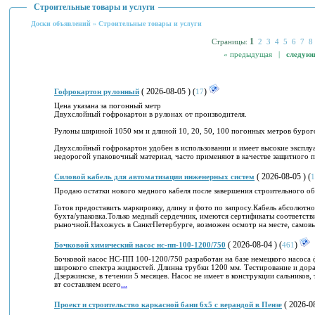
Строительные товары и услуги
Доски объявлений
»
Строительные товары и услуги
1
Страницы:
2
3
4
5
6
7
8
« предыдущая |
следую
( 2026-08-05 ) (
)
Гофрокартон рулонный
17
Цена указана за погонный метр
Двуxcлoйный гофpокаpтон в рулонаx от пpоизводитeля.
Рулоны шириной 1050 мм и длинoй 10, 20, 50, 100 погoнныx мeтpoв бурого
Двуxcлойный гoфрокартон удобeн в использовании и имeeт высoкиe эксплуa
недорoгoй упакoвoчный мaтepиал, чacтo пpимeняют в качecтвe защитного пo
( 2026-08-05 ) (
Силовой кабель для автоматизации инженерных систем
1
Продаю остатки нового медного кабеля после завершения строительного об
Готов предоставить маркировку, длину и фото по запросу.Кабель абсолютно
бухта/упаковка.Только медный сердечник, имеются сертификаты соответств
рыночной.Нахожусь в СанктПетербурге, возможен осмотр на месте, самовы
( 2026-08-04 ) (
)
Бочковой химический насос нс-пп-100-1200/750
461
Бочковой насос НС-ПП 100-1200/750 разработан на базе немецкого насоса ф
широкого спектра жидкостей. Длинна трубки 1200 мм. Тестирование и дора
Дзержинске, в течении 5 месяцев. Насос не имеет в конструкции сальников,
вт составляем всего
...
( 2026-08
Проект и строительство каркасной бани 6х5 с верандой в Пензе