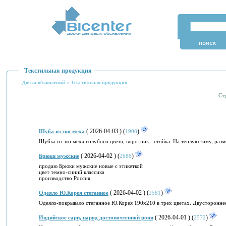
Текстильная продукция
Доски объявлений
»
Текстильная продукция
Ст
( 2026-04-03 ) (
)
Шуба из эко меха
1908
Шубка из эко меха голубого цвета, воротник - стойка. На теплую зиму, раз
( 2026-04-02 ) (
)
Брюки мужские
2686
продаю Брюки мужские новые с этикеткой
цвет темно-синий классика
производство Россия
( 2026-04-02 ) (
)
Одеяло Ю.Корея стеганное
2581
Одеяло-покрывало стеганное Ю.Корея 190х210 в трех цветах. Двусторонне
( 2026-04-01 ) (
)
Индийское сари, наряд достопочтенной рони
2572