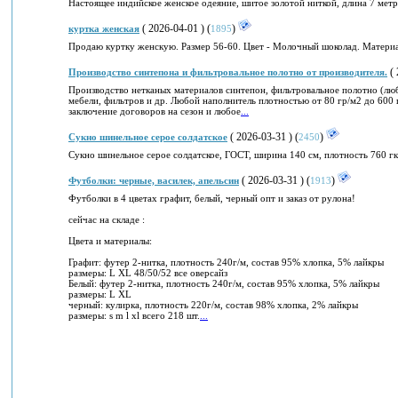
Настоящее индийское женское одеяние, шитое золотой ниткой, длина 7 метр
( 2026-04-01 ) (
)
куртка женская
1895
Продаю куртку женскую. Размер 56-60. Цвет - Молочный шоколад. Материал
( 
Производство синтепона и фильтровальное полотно от производителя.
Производство нетканых материалов синтепон, фильтровальное полотно (люб
мебели, фильтров и др. Любой наполнитель плотностью от 80 гр/м2 до 600
заключение договоров на сезон и любое
...
( 2026-03-31 ) (
)
Сукно шинельное серое солдатское
2450
Сукно шинельное серое солдатское, ГОСТ, ширина 140 см, плотность 760 гк
( 2026-03-31 ) (
)
Футболки: черные, василек, апельсин
1913
Футболки в 4 цветах графит, белый, черный опт и заказ от рулона!
сейчас на складе :
Цвета и материалы:
Графит: футер 2-нитка, плотность 240г/м, состав 95% хлопка, 5% лайкры
размеры: L XL 48/50/52 все оверсайз
Белый: футер 2-нитка, плотность 240г/м, состав 95% хлопка, 5% лайкры
размеры: L XL
черный: кулирка, плотность 220г/м, состав 98% хлопка, 2% лайкры
размеры: s m l xl всего 218 шт.
...