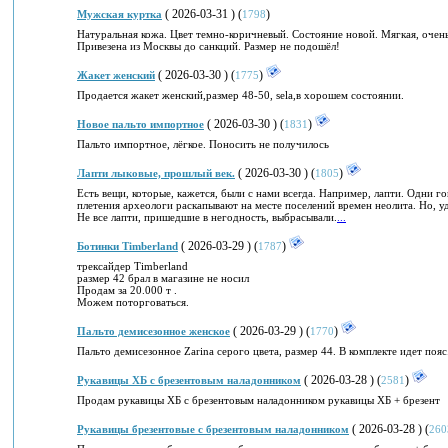
( 2026-03-31 ) (
)
Мужская куртка
1798
Натуральная кожа. Цвет темно-коричневый. Состояние новой. Мягкая, очень 
Привезена из Москвы до санкций. Размер не подошёл!
( 2026-03-30 ) (
)
Жакет женский
1775
Продается жакет женский,размер 48-50, sela,в хорошем состоянии.
( 2026-03-30 ) (
)
Новое пальто импортное
1831
Пальто импортное, лёгкое. Поносить не получилось
( 2026-03-30 ) (
)
Лапти лыковые, прошлый век.
1805
Есть вещи, которые, кажется, были с нами всегда. Например, лапти. Одни г
плетения археологи раскапывают на месте поселений времен неолита. Но, уд
Не все лапти, пришедшие в негодность, выбрасывали.
...
( 2026-03-29 ) (
)
Ботинки Timberland
1787
трексайдер Timberland
размер 42 брал в магазине не носил
Продам за 20.000 т .
Можем поторговаться.
( 2026-03-29 ) (
)
Пальто демисезонное женское
1770
Пальто демисезонное Zarina серого цвета, размер 44. В комплекте идет пояс
( 2026-03-28 ) (
)
Рукавицы ХБ с брезентовым наладонником
2581
Продам рукавицы ХБ с брезентовым наладонником рукавицы ХБ + брезент
( 2026-03-28 ) (
Рукавицы брезентовые с брезентовым наладонником
260