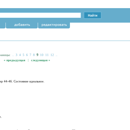
9
раницы:
..
3
4
5
6
7
8
10
11
12
..
« предыдущая
|
следующая »
мер 44-46. Состояние идеальное.
е.