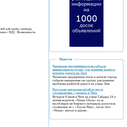
лей для одеял, одежды,
отаем с НДС. Возможность
Новости
Читинские предприниматели собрали
инициативную группу для решения вопроса
ремонта дороги на Лазо
Читинские предприним атели и жители города
собрали инициативн ую группу для решения
проблемы разбитой дороги на улице Лазо.
Пассажир иномарки погибла после
столкновения с деревом в Чите
Вечером 8 июля в Чите на улице Гайдара 24-х
летняя водитель «Nissan Gloria» из-за
несоблюден ия бокового интервала допустила
столкновен ие с «Toyota Platz», после чего
«Nissan» въехал в дерево.