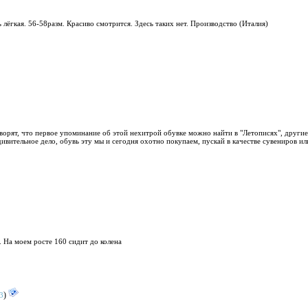
лёгкая. 56-58разм. Красиво смотрится. Здесь таких нет. Производство (Италия)
оворят, что первое упоминание об этой нехитрой обувке можно найти в "Летописях", другие
ивительное дело, обувь эту мы и сегодня охотно покупаем, пускай в качестве сувениров ил
. На моем росте 160 сидит до колена
)
3