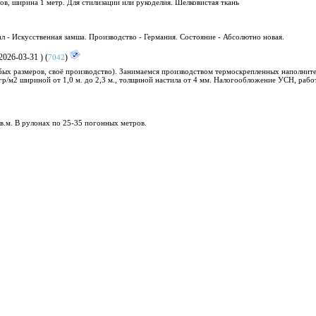
ов, ширина 1 метр. Для стилизации или рукоделия. Шелковистая ткань
 - Искусственная замша. Производство - Германия. Состояние - Абсолютно новая.
2026-03-31 ) (
)
7042
ых размеров, своё производство). Занимаемся производством термоскрепленных наполните
 гр/м2 шириной от 1,0 м. до 2,3 м., толщиной настила от 4 мм. Налогообложение УСН, раб
в.м. В рулонах по 25-35 погонных метров.