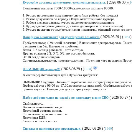
( 2026-06-30 ) (
Курьер/по доставке документов, ежедневные выплаты.
1
Ежедневные выплаты 7000-10000/ежемесячная зарплата 90000.
1. Курьер по доставке документов (спокойная работа, без продаж)
2. Развоз документов по городу / Ищем ответственного курьера
3. Работа для аккуратных: курьер на деловую корреспонденцию
4. Курьер-делопроизводитель (доставка договоров и почты компании)
5. Курьер на легкие грузы (только папки и конверты, офисный дресс-код не 
( 2026-06-29 ) (
)
Повар(иха в пансионат для престарелых без опыта
1034
Требуется повар ( Женский коллектив ) В пансионат для престарелых. Ток
с опытом или без. Научим.не проблема.
Вахта. 2-3 месяца работаем...потом отдых.
Другие графики 2/2, 3 /3, 5/2, по договорённости.
От 18 лет,до пенсионеров.
Супчики,каши,котлетки, простые салатики... Почти ни чего не жарим.Прост
( 2026-06-29 ) (
)
ОБВАЛЬЩИК курицы!!!
1058
В мясоперерабатывающий цех г.Луганска требуется:
ОБВАЛЬЩИК курицы. Оплата от выработки, все интересующие вопросы по 
График работы с 06.00 до 17.00,воскресенье-выходной. Стабильная работа 
приветствуется! Телефон для для интересующих вопросов:
( 2026-06-27 ) 
Набор добровольцев на службу по контракту в зоне СВО
Стабильность.
Высокий социальный сьатус.
Достойный уровень жизни.
Социальные гарантии и льготы.
Достойная ЕДВ.
Звонить и писать по тел.
( 2026-06-26 ) (
)
Сиделка в пансионат для престарелых.
1360