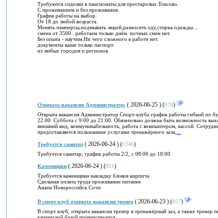
Требуются сиделки в пансионаты для престарелых.Токсово.
С проживанием и без проживания.
График работы на выбор.
От 18 до любой возраста.
Менять памперсы,подмывать людей,разносить еду,стирка одежды....
смена от 3500.. работаем только днём. ночных смен нет.
Без опыта - научим.Ни чего сложного в работе нет.
документы ваши только паспорт.
из любых городов и регионов.
( 2026-06-25 ) (
)
Открыта вакансия Администратор.
978
Открыта вакансия Администратор Спорт-клуба график работы гибкий по буд
22:00. Суббота с 9:00 до 21:00. Обязательно должна быть возможность выхо
внешний вид, коммуникабельность, работа с компьютером, кассой. Сотрудн
предоставляется пользование услугами тренажёрного зала,
...
( 2026-06-24 ) (
)
Требуется санитар
1246
Требуется санитар, график работы 2/2, с 08:00 до 18:00.
( 2026-06-24 ) (
)
Каменщики
851
Требуется каменщики накладку блоков кирпича
Сдельная оплата труда проживание питание
Анапа Новороссийск Сочи
( 2026-06-23 ) (
)
В спорт клуб открыта вакансия тренер
857
В спорт клуб, открыта вакансия тренер в тренажёрный зал, а также тренер по 
клиентской базой приветствуется.