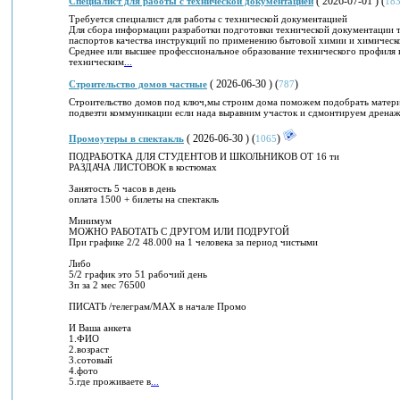
( 2026-07-01 ) (
Специалист для работы с технической документацией
18
Требуется специалист для работы с технической документацией
Для сбора информации разработки подготовки технической документации т
паспортов качества инструкций по применению бытовой химии и химическ
Среднее или высшее профессиональное образование технического профил
техническим
...
( 2026-06-30 ) (
)
Строительство домов частные
787
Строительство домов под ключ,мы строим дома поможем подобрать матери
подвезти коммуникации если нада выравним участок и сдмонтируем дрена
( 2026-06-30 ) (
)
Промоутеры в спектакль
1065
ПОДРАБОТКА ДЛЯ СТУДЕНТОВ И ШКОЛЬНИКОВ ОТ 16 ти
РАЗДАЧА ЛИСТОВОК в костюмах
Занятость 5 часов в день
оплата 1500 + билеты на спектакль
Минимум
МОЖНО РАБОТАТЬ С ДРУГОМ ИЛИ ПОДРУГОЙ
При графике 2/2 48.000 на 1 человека за период чистыми
Либо
5/2 график это 51 рабочий день
Зп за 2 мес 76500
ПИСАТЬ /телеграм/МАХ в начале Промо
И Ваша анкета
1.ФИО
2.возраст
3.сотовый
4.фото
5.где проживаете в
...