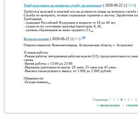
( 2026-06-22 ) (
)
Требуется повар на военную службу по контракту
5900
Требуется мужской и женский пол на должность повар на военную службу в
Служба по контракту, полные социальные гарантии и льготы. Заработная пла
Требования:
- граждане Российской Федерации в возрасте от 18 до 40 лет;
- годность по состоянию здоровья (категории А, Б);
- уровень образования не ниже среднего (11
...
( 2026-06-22 ) (
)
Комплектовщик
840
Открыта вакансия: Комплектовщица, Астраханская область, г. Астрахань!
Условия работы:
-Режим работы: пятидневная рабочая неделя (5/2), продолжительность сме
смены.
-Время работы: с 13:00 до 23:00.
-Варианты длительности вахты: 20 смен, 35 смен или 45 смен.
-Выплата еженедельного аванса: от 3 000 до 5 000 рублей.
Обязанности:
-Осуществление
...
4
Страницы:
1
2
3
5
6
7
8
« предыдущая
|
следую