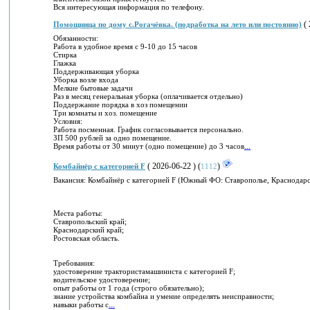
Вся интересующая информация по телефону.
( 
Помощница по дому с.Рогачёвка. (подработка на лето или постоянно)
Обязанности:
Работа в удобное время с 9-10 до 15 часов
Стирка
Глажка
Поддерживающая уборка
Уборка возле входа
Мелкие бытовые задачи
Раз в месяц генеральная уборка (оплачивается отдельно)
Поддержание порядка в хоз помещении
Три комнаты и хоз. помещение
Условия:
Работа посменная. График согласовывается персонально.
ЗП 500 рублей за одно помещение.
Время работы от 30 минут (одно помещение) до 3 часов
...
( 2026-06-22 ) (
)
Комбайнёр с категорией F
1112
Вакансия: Комбайнёр с категорией F (Южный ФО: Ставрополье, Краснодарск
Места работы:
Ставропольский край;
Краснодарский край;
Ростовская область.
Требования:
удостоверение трактористамашиниста с категорией F;
водительское удостоверение;
опыт работы от 1 года (строго обязательно);
знание устройства комбайна и умение определять неисправности;
навыки работы с
...