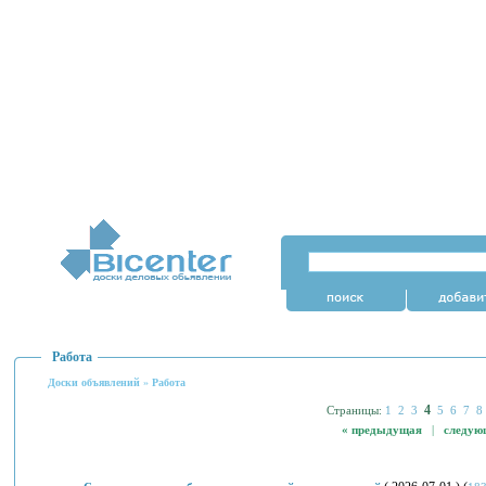
Работа
Доски объявлений
»
Работа
4
Страницы:
1
2
3
5
6
7
8
« предыдущая
|
следую