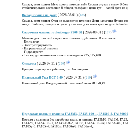
Самара, всем привет Муж просто потерял себя Соседи стучат в стену В бо
стабилизировали состояние В общем, телефон и цены тут — запой врач на д
( 2026-08-01 ) (
)
Вывод из запоя на дому
185
Самара, всем привет Отец не выходит из штопора Дети напуганы Нужна сро
минут В общем, телефон и цены тут — вывод из запоя врач на дом <a href= 
( 2026-08-01 ) (
)
Сварочная машина rothenberger P500 B2
187
Машина для стыковой сварки пластиковых труб, новая. В комплекте:
- Центратор
- Электроторцеватель
- Нагревательный элемент
- Гидроагрегат
- Так же, дополнительно имеются вкладыши 225,315,400
( 2026-07-31 ) (
)
Стиралка
230
Продам стиралку все работает, 6 кг бак индезит
( 2026-07-31 ) (
)
Плавильный Узел ИСТ-0,49
219
Плавильный узел Индукционной плавильной печи ИСТ-0,49
Предлагаю краны и клапана ГА13М3, ГА135-100-1, ГА1502-5, ГА18600
Продам с хранения без наработки краны и клапана: ГА13М/3, ГА13M, ГА23,
ГА142/2, ГА133-100-1, ГА133-100-2, ГА135, ГА133-100-5к, ГА133-300, ГА1
ГА185у-3, ГА185-4, ГА186м, ГА186м/2, ГА186м-4,
...