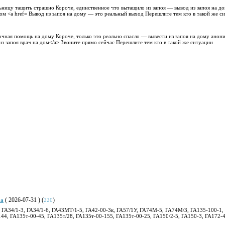
льницу тащить страшно Короче, единственное что вытащило из запоя — вывод из запоя на д
ом <a href= Вывод из запоя на дому — это реальный выход Перешлите тем кто в такой же с
чная помощь на дому Короче, только это реально спасло — вывести из запоя на дому анон
из запоя врач на дом</a> Звоните прямо сейчас Перешлите тем кто в такой же ситуации
( 2026-07-31 ) (
)
0а
220
 ГА34/1-3, ГА34/1-6, ГА43MT/1-5, ГА42-00-3к, ГА57/1У, ГА74M-5, ГА74М/3, ГА135-100-1, 
44, ГА135т-00-45, ГА135т/28, ГА135т-00-155, ГА135т-00-25, ГА150/2-5, ГА150-3, ГА172-4