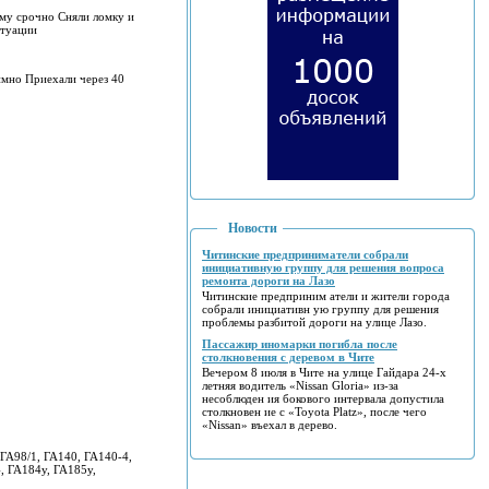
ому срочно Сняли ломку и
итуации
имно Приехали через 40
Новости
Читинские предприниматели собрали
инициативную группу для решения вопроса
ремонта дороги на Лазо
Читинские предприним атели и жители города
собрали инициативн ую группу для решения
проблемы разбитой дороги на улице Лазо.
Пассажир иномарки погибла после
столкновения с деревом в Чите
Вечером 8 июля в Чите на улице Гайдара 24-х
летняя водитель «Nissan Gloria» из-за
несоблюден ия бокового интервала допустила
столкновен ие с «Toyota Platz», после чего
«Nissan» въехал в дерево.
ГА98/1, ГА140, ГА140-4,
, ГА184у, ГА185у,