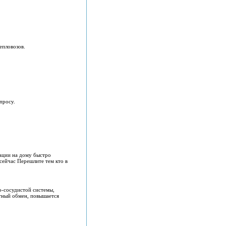
епловозов.
просу.
кации на дому быстро
сейчас Перешлите тем кто в
о-сосудистой системы,
итный обмен, повышается