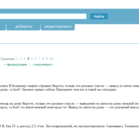
4
Страницы:
1
2
3
5
6
7
8
9
10
..
« предыдущая
|
следующая »
елать В больницу тащить страшно Короче, только это реально спасло — вывод из запоя са
дому <a href= Звоните прямо сейчас Перешлите тем кто в такой же ситуации
мощь на дому Короче, только это реально спасло — выведение из запоя на дому нижний н
ород <a href= из запоя нижний новгород</a> Вывод из запоя на дому — это реальный выход
0 В, бак 25 л, расход 2,5 л/час. Без повреждений, не эксплуатировался. Самовывоз, Тальме