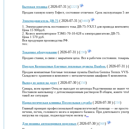
( 2026-07-31 ) (
)
Бытовая техника
2225
Продам газовую плиту Гефест, состояние отличное. Срок эксплуатации 5 ле
( 2026-07-31 ) (
)
Электродвигатель ДВ-75
3460
1. Электродвигатель постоянного тока ДВ-75-УХЛ 3 для привода вентилятор
Цена 15 900руб.
2. Колесо вентиляторное ТЭМ1-70-10-628 к электродвигателю ДВ-75.
Цена 1 570 руб.
Вся продукция производства РФ.
тел.:
( 2026-07-31 ) (
)
Токарное оборудование
230
Продаю станки, в связи с закрытием цеха. Все в рабочем состоянии. токарн
( 2026-07-31 ) (
Продам Компактные блочные тепловые пункты Danfoss.
Продам компактные блочные тепловые пункты Danfoss Gemina Termix VVX
Складского хранения в комплекте с металлическими шкафами 6 комплектов.
( 2026-07-30 ) (
)
Вывод из запоя на дому
250
Самара, всем привет Отец не выходит из штопора Родственники не знают ч
Поставили капельницу с детоксикационным раствором В общем, жмите чтобы
такой же ситуации
( 2026-07-30 ) (
)
Наркологическая клиника Похмельная служба
250
Главный принцип профессиональной наркологической помощи — не просто вы
печени, почек, головного мозга и нервного баланса. При длительного упот
нагрузка на сердце, поджелудочную железу и
...
( 2026-07-30 ) (
)
Для пошива автоковриков ворсовых
368