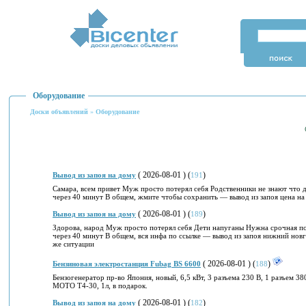
Оборудование
Доски объявлений
»
Оборудование
( 2026-08-01 ) (
)
Вывод из запоя на дому
191
Самара, всем привет Муж просто потерял себя Родственники не знают что д
через 40 минут В общем, жмите чтобы сохранить — вывод из запоя цена на 
( 2026-08-01 ) (
)
Вывод из запоя на дому
189
Здорова, народ Муж просто потерял себя Дети напуганы Нужна срочная по
через 40 минут В общем, вся инфа по ссылке — вывод из запоя нижний новг
же ситуации
( 2026-08-01 ) (
)
Бензиновая электростанция Fubag BS 6600
188
Бензогенератор пр-во Япония, новый, 6,5 кВт, 3 разъема 230 В, 1 разъем 38
МОТО Т4-30, 1л, в подарок.
( 2026-08-01 ) (
)
Вывод из запоя на дому
182