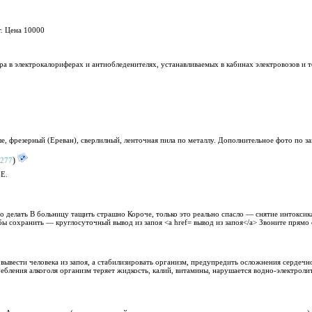
т. Цена 10000
а в электрокалориферах и антиобледенителях, устанавливаемых в кабинах электровозов и т
ые, фрезерный (Ереван), сверлилный, ленточная пила по металлу. Дополнительное фото по за
)
277
-E.
то делать В больницу тащить страшно Короче, только это реально спасло — снятие интокси
 сохранить — круглосуточный вывод из запоя <a href= вывод из запоя</a> Звоните прямо 
вести человека из запоя, а стабилизировать организм, предупредить осложнения сердечн
ребления алкоголя организм теряет жидкость, калий, витамины, нарушается водно-электрол