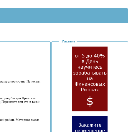
Реклама
мара круглосуточно Приехали
овгород быстро Приехали
 Перешлите тем кто в такой
нский район. Моторное масло