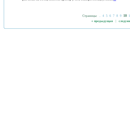
10
Страницы:
..
4
5
6
7
8
9
« предыдущая
|
следую