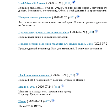
( 2026-07-25 ) (
)
Opel Astra, 2012 турбо
1918
Продам опель астра 1.4 турбо, 2012 г , полный электроникет , состояние от
дисках. Все вопросы по телефону. Обмен с моей доплатой на кроссовер ил
( 2026-07-25 ) (
)
Шевроле лачети универсал
472
Авто в хорошем состоянии,ездит каждый день. После кап ремонта двигател
не беспокоить.
( 2026-07-24 ) (
)
Продаю квадроцикл avantes forosters long
500
Продам квадроцикл в шикарном состоянии
( 2026-07-2
Продаю детский велосипед MaxxpRo б/у. Пользовались мало
Продаю детский велосипед. Нам уже маленький. В отличном состоянии.
( 2026-07-24 ) (
)
Гбо 4 поколения комплект
399
Продам ГБО 4 поколения б/у, рабочее. Стояло на Приоре
( 2026-07-24 ) (
)
Mazda 6, 2007
492
Машина на на ходу, есть нарекания по кузову
И днищу. Требует вложений .
( 2026-07-24 ) (
)
Шины
667
Шины 225/65R17б/у