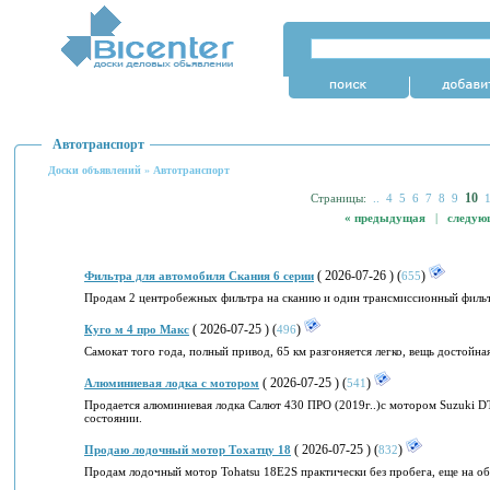
Автотранспорт
Доски объявлений
»
Автотранспорт
10
Страницы:
..
4
5
6
7
8
9
« предыдущая
|
следую
( 2026-07-26 ) (
)
Фильтра для автомобиля Скания 6 серии
655
Продам 2 центробежных фильтра на сканию и один трансмиссионный фильт
( 2026-07-25 ) (
)
Куго м 4 про Макс
496
Самокат того года, полный привод, 65 км разгоняется легко, вещь достойная
( 2026-07-25 ) (
)
Алюминиевая лодка с мотором
541
Продается алюминиевая лодка Салют 430 ПРО (2019г..)с мотором Suzuki DT
состоянии.
( 2026-07-25 ) (
)
Продаю лодочный мотор Тохатцу 18
832
Продам лодочный мотор Tohatsu 18E2S практически без пробега, еще на обк