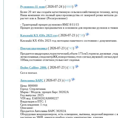
( 2026-07-24 ) (
)
Рулоновоз 11 тонн
4069
Более 20 лет мы создаём качественную сельскохозяйственную технику, котор
Наша компания это полный цикл производства от лазерной резки металла до
расчет или в Лизинг (Росагролизинг)
- Тракторный прицеп рулоновоз RMZ 8/11/15
Прицеп рулоновоз предназначен в основном для перевозки рулонов и тюков 
( 2026-07-23 ) (
)
Kawasaki KX 450x 2023 год
758
Kawasaki KX 450x 2023 год мотоцикл пакетного состояния с документами.
( 2026-07-23 ) (
)
Продаи квадроцикл
743
Продается квадроцикл,туристический,объем 175см3,тормоза дисковые ,гид
легкосплавные,спидометрЖК,поворотники,стоп-сигнал,звуковой сигнал,проб
100км,состояние отличное,толькл нет сиденья.
( 2026-07-23 ) (
)
Dodge Caliber, 2006.
513
Сел и поехал.
( 2026-07-23 ) (
)
Автолавка БАРС
440
Цена: 800000
Город: Стерлитамак
Марка / Модель: прицеп Барс 30202А
Год выпуска: 2025
VIN код: EA830202AS000227
Владельцев в ПТС: 1
Срок владения: 1 год
Описание:
Продается Автолавка БАРС 30202А
Оборудован кондиционером, есть освещение, вытяжка, видеонаблюдение с в
расчитан на 380В, имеется прибор учета электричества, утеплен
...