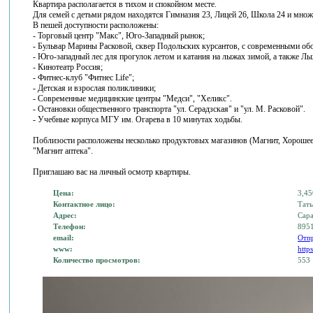
Квартира располагается в тихом и спокойном месте.
Для семей с детьми рядом находятся Гимназия 23, Лицей 26, Школа 24 и множ
В пешей доступности расположены:
- Торговый центр "Макс", Юго-Западный рынок;
- Бульвар Марины Расковой, сквер Подольских курсантов, с современными о
- Юго-западный лес для прогулок летом и катания на лыжах зимой, а также Л
- Кинотеатр Россия;
- Фитнес-клуб "Фитнес Life";
- Детская и взрослая поликлиники;
- Современные медицинские центры "Медси", "Хеликс".
- Остановки общественного транспорта "ул. Серадзская" и "ул. М. Расковой".
- Учебные корпуса МГУ им. Огарева в 10 минутах ходьбы.
Поблизости расположены несколько продуктовых магазинов (Магнит, Хорошее д
"Магнит аптека".
Приглашаю вас на личный осмотр квартиры.
Цена:
3,45
Контактное лицо:
Тать
Адрес:
Сара
Телефон:
895
email:
Отп
www:
http
Количество просмотров:
553