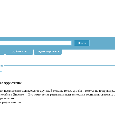
нее
ее
тов эффективнее:
ем предложение отличается от других. Важны не только дизайн и тексты, но и структура
ние сайта в Яндексе — Это помогает не размывать релевантность и вести пользователя к
ра заказать
g page агентство