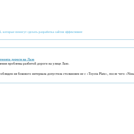
, которые помогут сделать разработка сайтов эффективнее
емонта дороги на Лазо
ения проблемы разбитой дороги на улице Лазо.
соблюден ия бокового интервала допустила столкновен ие с «Toyota Platz», после чего «Niss