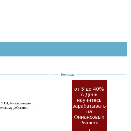
Реклама
, УТП, блоки доверия,
 целевому действию.