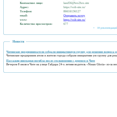
Контактное лицо:
land56@bro2bro.site
Адрес:
https://volt-site.ru/
Телефон:
86616136127
email:
Отправить почту
www:
https://volt-site.ru/
Количество просмотров:
677
10 рекомендаций
Новости
Читинские предприниматели собрали инициативную группу для решения вопроса р
Читинские предприним атели и жители города собрали инициативн ую группу для реш
Пассажир иномарки погибла после столкновения с деревом в Чите
Вечером 8 июля в Чите на улице Гайдара 24-х летняя водитель «Nissan Gloria» из-за не