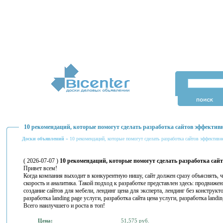
10 рекомендаций, которые помогут сделать разработка сайтов эффектив
Доски объявлений
» 10 рекомендаций, которые помогут сделать разработка сайтов эффективн
( 2026-07-07 )
10 рекомендаций, которые помогут сделать разработка сай
Привет всем!
Когда компания выходит в конкурентную нишу, сайт должен сразу объяснять, ч
скорость и аналитика. Такой подход к разработке представлен здесь: продвиже
создание сайтов для мебели, лендинг цена для эксперта, лендинг без конструкто
разработка landing page услуги, разработка сайта цена услуги, разработка landin
Всего наилучшего и роста в топ!
Цена:
51,575 руб.