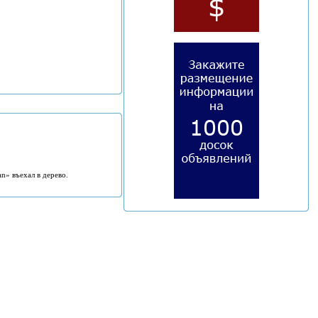
an» въехал в дерево.