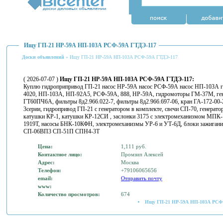
Ищу ГП-21 НР-59А НП-103А РСФ-59А ГТДЭ-117
Доски объявлений
» Ищу ГП-21 НР-59А НП-103А РСФ-59А ГТДЭ-117
( 2026-07-07 )
Ищу ГП-21 НР-59А НП-103А РСФ-59А ГТДЭ-117:
Куплю гидроприпривод ГП-21 насос НР-59А насос РСФ-59А насос НП-103А г
4020, НП-103А, НП-92А5, РСФ-59А, 888, НР-59А, гидромоторы ГМ-37М, ген
ГТ60ПЧ6А, фильтры 8д2.966.022-7, фильтры 8д2.966.697-06, кран ГА-172-00-2
3серии, гидропривод ГП-21 с генератором в комплекте, свечи СП-70, генера
катушки КР-1, катушки КР-12СИ , заслонки 3175 с электромеханизмом МПК-
1919Т, насосы БНК-10КФН, электромеханизмы УР-6 и УТ-6Д, блоки зажигания
СП-06ВП3 СП-51П СПН4-3Т
Цена:
1,111 руб.
Контактное лицо:
Промзип Алексей
Адрес:
Москва
Телефон:
+79106065656
email:
Отправить почту
www:
Количество просмотров:
674
Ищу ГП-21 НР-59А НП-103А РСФ