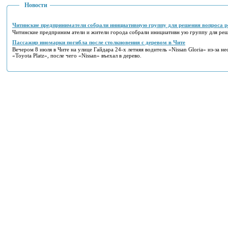
Новости
Читинские предприниматели собрали инициативную группу для решения вопроса р
Читинские предприним атели и жители города собрали инициативн ую группу для реш
Пассажир иномарки погибла после столкновения с деревом в Чите
Вечером 8 июля в Чите на улице Гайдара 24-х летняя водитель «Nissan Gloria» из-за н
«Toyota Platz», после чего «Nissan» въехал в дерево.