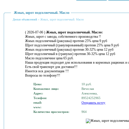
Жмых, шрот подсолнечный. Масло
Доски объявлений
» Жмых, шрот подсолнечный. Масло
( 2026-07-06 )
Жмых, шрот подсолнечный. Масло:
Жмых, шрот с завода, собственного производства !!
Жмых подсолнечный (ракушка) протеин 25% цена 9 руб
Шрот подсолнечный (гранулированный) протеин 25% цена 9 руб
Жмых подсолнечный (ракушка) протеин 30-32% цена 12 руб
Шрот подсолнечный в (гранулах) протеин 30-32% цена 12 руб
Масло подсолнечное цена 65 руб.
Наша продукция подходит для использования в кормовых рационах и с
Есть свой транспорт для доставки!!!
Имеется вся документация !!!
Вопросы по телефону!!!
Цена:
10 руб.
Контактное лицо:
Вячеслав
Адрес:
Алексеевка,
Телефон:
89524252965
email:
Отправить почту
www:
Количество просмотров:
964