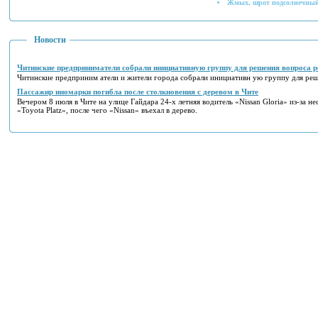
Жмых, шрот подсолнечный
Новости
Читинские предприниматели собрали инициативную группу для решения вопроса р
Читинские предприним атели и жители города собрали инициативн ую группу для реш
Пассажир иномарки погибла после столкновения с деревом в Чите
Вечером 8 июля в Чите на улице Гайдара 24-х летняя водитель «Nissan Gloria» из-за н
«Toyota Platz», после чего «Nissan» въехал в дерево.