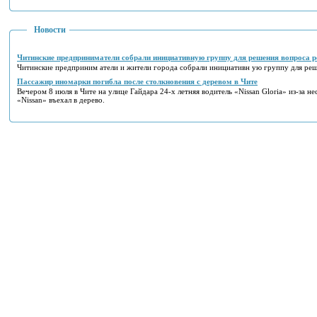
Новости
Читинские предприниматели собрали инициативную группу для решения вопроса р
Читинские предприним атели и жители города собрали инициативн ую группу для реш
Пассажир иномарки погибла после столкновения с деревом в Чите
Вечером 8 июля в Чите на улице Гайдара 24-х летняя водитель «Nissan Gloria» из-за не
«Nissan» въехал в дерево.