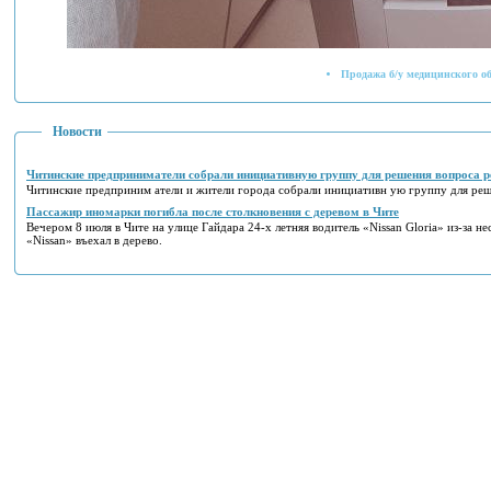
Продажа б/у медицинского о
Новости
Читинские предприниматели собрали инициативную группу для решения вопроса р
Читинские предприним атели и жители города собрали инициативн ую группу для реш
Пассажир иномарки погибла после столкновения с деревом в Чите
Вечером 8 июля в Чите на улице Гайдара 24-х летняя водитель «Nissan Gloria» из-за не
«Nissan» въехал в дерево.