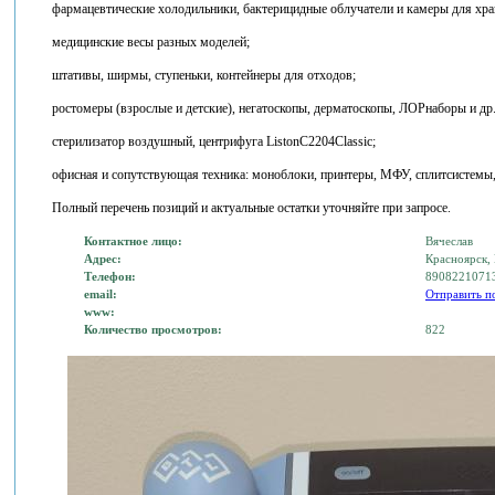
фармацевтические холодильники, бактерицидные облучатели и камеры для хра
медицинские весы разных моделей;
штативы, ширмы, ступеньки, контейнеры для отходов;
ростомеры (взрослые и детские), негатоскопы, дерматоскопы, ЛОРнаборы и др.
стерилизатор воздушный, центрифуга ListonC2204Classic;
офисная и сопутствующая техника: моноблоки, принтеры, МФУ, сплитсистемы, 
Полный перечень позиций и актуальные остатки уточняйте при запросе.
Контактное лицо:
Вячеслав
Адрес:
Красноярск,
Телефон:
8908221071
email:
Отправить п
www:
Количество просмотров:
822