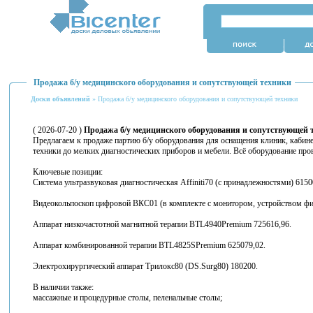
Продажа б/у медицинского оборудования и сопутствующей техники
Доски объявлений
» Продажа б/у медицинского оборудования и сопутствующей техники
( 2026-07-20 )
Продажа б/у медицинского оборудования и сопутствующей 
Предлагаем к продаже партию б/у оборудования для оснащения клиник, кабин
техники до мелких диагностических приборов и мебели. Всё оборудование пров
Ключевые позиции:
Система ультразвуковая диагностическая Affiniti70 (с принадлежностями) 6150
Видеокольпоскоп цифровой ВКС01 (в комплекте с монитором, устройством фи
Аппарат низкочастотной магнитной терапии BTL4940Premium 725616,96.
Аппарат комбинированной терапии BTL4825SPremium 625079,02.
Электрохирургический аппарат Трилокс80 (DS.Surg80) 180200.
В наличии также:
массажные и процедурные столы, пеленальные столы;