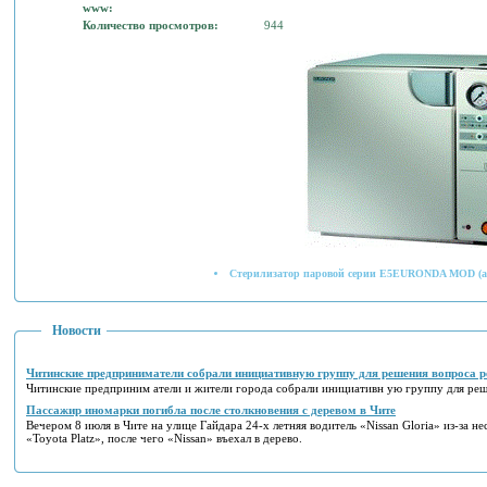
www:
Количество просмотров:
944
Стерилизатор паровой серии E5EURONDA MOD (ав
Новости
Читинские предприниматели собрали инициативную группу для решения вопроса р
Читинские предприним атели и жители города собрали инициативн ую группу для реш
Пассажир иномарки погибла после столкновения с деревом в Чите
Вечером 8 июля в Чите на улице Гайдара 24-х летняя водитель «Nissan Gloria» из-за н
«Toyota Platz», после чего «Nissan» въехал в дерево.