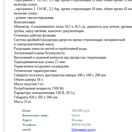
--программа 1: 121 0С, 1,2 бар, время стерилизации 20 мин, общее время 55 ми
включая сушку;
--программа 2: 134 0С, 2,2 бар, время стерилизации 10 мин, общее время 45 ми
включая сушку;
--режим самотестирования.
Комплектация:
Манометр, 4 алюминиевых лотка 18,5 x 28,5 см, держатель для лотков, дренаж
трубка, шнур питания, комплект документации.
Основные рабочие функции:
Система двойной блокировки двери во время стерилизации; механический
и электромагнитный замок.
Раздельные емкости чистой и отработанной воды.
Автономный клапан безопасности.
Визуальный и звуковой контроль над процессом стерилизации.
Термодинамическая сушка 15 мин.
Управляемое воздушное охлаждение.
Технические характеристики:
Габариты полезного пространства камеры 180 x 160 x 280 мм.
Объем камеры 18 л.
Масса загрузки 5 кг.
Потребляемая мощность 1500 Вт.
Параметры электропитания 230 В, 50 Гц.
Габариты 450 x 385 x 500 мм.
Масса 35 кг
Цена:
300,000 руб.
Контактное лицо:
Ольга
Адрес:
Москва,
Телефон:
89954741508
email:
Отправить почту