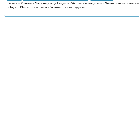
Вечером 8 июля в Чите на улице Гайдара 24-х летняя водитель «Nissan Gloria» из-за н
«Toyota Platz», после чего «Nissan» въехал в дерево.