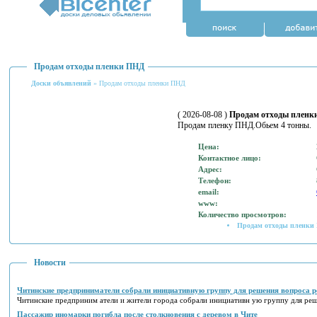
Продам отходы пленки ПНД
Доски объявлений
» Продам отходы пленки ПНД
( 2026-08-08 )
Продам отходы пленк
Продам пленку ПНД.Обьем 4 тонны.
Цена:
Контактное лицо:
Адрес:
Телефон:
email:
www:
Количество просмотров:
Продам отходы пленки
Новости
Читинские предприниматели собрали инициативную группу для решения вопроса р
Читинские предприним атели и жители города собрали инициативн ую группу для реш
Пассажир иномарки погибла после столкновения с деревом в Чите