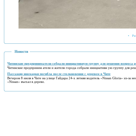
Ра
Новости
Читинские предприниматели собрали инициативную группу для решения вопроса р
Читинские предприним атели и жители города собрали инициативн ую группу для реш
Пассажир иномарки погибла после столкновения с деревом в Чите
Вечером 8 июля в Чите на улице Гайдара 24-х летняя водитель «Nissan Gloria» из-за не
«Nissan» въехал в дерево.