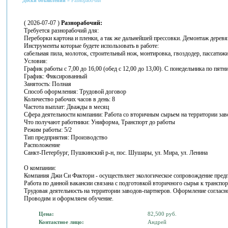
Доски объявлений
» Разнорабочий
( 2026-07-07 )
Разнорабочий:
Требуется разнорабочий для:
Переборки картона и пленки, а так же дальнейшей прессовки. Демонтаж дерев
Инструменты которые будете использовать в работе:
сабельная пила, молоток, строительный нож, монтировка, гвоздодер, пассатижи
Условия:
График работы с 7,00 до 16,00 (обед с 12,00 до 13,00). С понедельника по пятни
График: Фиксированный
Занятость: Полная
Способ оформления: Трудовой договор
Количество рабочих часов в день: 8
Частота выплат: Дважды в месяц
Сфера деятельности компании: Работа со вторичным сырьем на территории зав
Что получают работники: Униформа, Транспорт до работы
Режим работы: 5/2
Тип предприятия: Производство
Расположение
Санкт-Петербург, Пушкинский р-н, пос. Шушары, ул. Мира, ул. Ленина
О компании:
Компания Джи Си Фактори - осуществляет экологическое сопровождение предп
Работа по данной вакансии связана с подготовкой вторичного сырья к транспорт
Трудовая деятельность на территории заводов-партнеров. Оформление согласно
Проводим и оформляем обучение.
Цена:
82,500 руб.
Контактное лицо:
Андрей