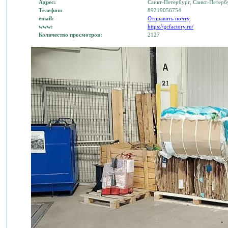
Адрес:
Санкт-Петербург, Санкт-Петерб
Телефон:
89219056754
email:
Отправить почту
www:
https://gcfactory.ru/
Количество просмотров:
2127