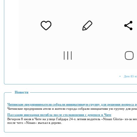
Дом 83 м
Новости
Читинские предприниматели собрали инициативную группу для решения вопроса р
Читинские предприним атели и жители города собрали инициативн ую группу для реш
Пассажир иномарки погибла после столкновения с деревом в Чите
Вечером 8 июля в Чите на улице Гайдара 24-х летняя водитель «Nissan Gloria» из-за не
после чего «Nissan» въехал в дерево.