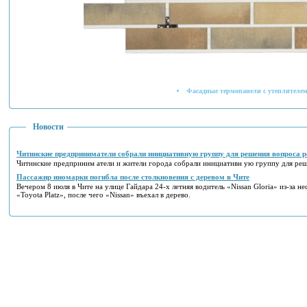
Фасадные термопанели с утеплителем
Новости
Читинские предприниматели собрали инициативную группу для решения вопроса р
Читинские предприним атели и жители города собрали инициативн ую группу для реш
Пассажир иномарки погибла после столкновения с деревом в Чите
Вечером 8 июля в Чите на улице Гайдара 24-х летняя водитель «Nissan Gloria» из-за н
«Toyota Platz», после чего «Nissan» въехал в дерево.