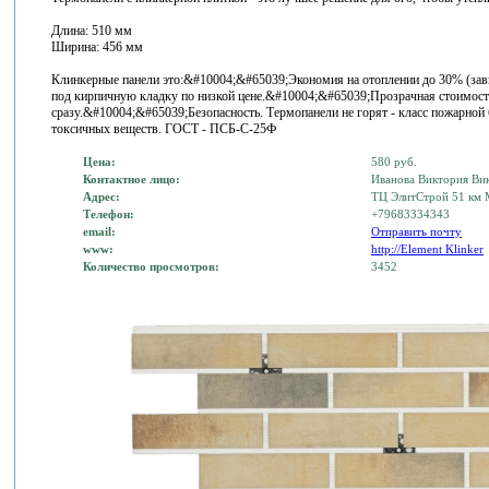
Длина: 510 мм
Ширина: 456 мм
Клинкерные панели это:&#10004;&#65039;Экономия на отоплении до 30% (зав
под кирпичную кладку по низкой цене.&#10004;&#65039;Прозрачная стоимость 
сразу.&#10004;&#65039;Безопасность. Термопанели не горят - класс пожарно
токсичных веществ. ГОСТ - ПСБ-С-25Ф
Цена:
580 руб.
Контактное лицо:
Иванова Виктория Ви
Адрес:
ТЦ ЭлитСтрой 51 км 
Телефон:
+79683334343
email:
Отправить почту
www:
http://Element Klinker
Количество просмотров:
3452