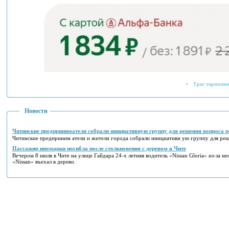
Трос тормозной 
Новости
Читинские предприниматели собрали инициативную группу для решения вопроса р
Читинские предприним атели и жители города собрали инициативн ую группу для реш
Пассажир иномарки погибла после столкновения с деревом в Чите
Вечером 8 июля в Чите на улице Гайдара 24-х летняя водитель «Nissan Gloria» из-за не
«Nissan» въехал в дерево.