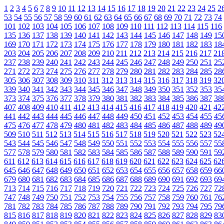
1
2
3
4
5
6
7
8
9
10
11
12
13
14
15
16
17
18
19
20
21
22
23
24
25
2
53
54
55
56
57
58
59
60
61
62
63
64
65
66
67
68
69
70
71
72
73
74
101
102
103
104
105
106
107
108
109
110
111
112
113
114
115
116
135
136
137
138
139
140
141
142
143
144
145
146
147
148
149
15
169
170
171
172
173
174
175
176
177
178
179
180
181
182
183
18
203
204
205
206
207
208
209
210
211
212
213
214
215
216
217
21
237
238
239
240
241
242
243
244
245
246
247
248
249
250
251
25
271
272
273
274
275
276
277
278
279
280
281
282
283
284
285
28
305
306
307
308
309
310
311
312
313
314
315
316
317
318
319
32
339
340
341
342
343
344
345
346
347
348
349
350
351
352
353
35
373
374
375
376
377
378
379
380
381
382
383
384
385
386
387
38
407
408
409
410
411
412
413
414
415
416
417
418
419
420
421
42
441
442
443
444
445
446
447
448
449
450
451
452
453
454
455
45
475
476
477
478
479
480
481
482
483
484
485
486
487
488
489
49
509
510
511
512
513
514
515
516
517
518
519
520
521
522
523
52
543
544
545
546
547
548
549
550
551
552
553
554
555
556
557
55
577
578
579
580
581
582
583
584
585
586
587
588
589
590
591
59
611
612
613
614
615
616
617
618
619
620
621
622
623
624
625
62
645
646
647
648
649
650
651
652
653
654
655
656
657
658
659
66
679
680
681
682
683
684
685
686
687
688
689
690
691
692
693
69
713
714
715
716
717
718
719
720
721
722
723
724
725
726
727
72
747
748
749
750
751
752
753
754
755
756
757
758
759
760
761
76
781
782
783
784
785
786
787
788
789
790
791
792
793
794
795
79
815
816
817
818
819
820
821
822
823
824
825
826
827
828
829
83