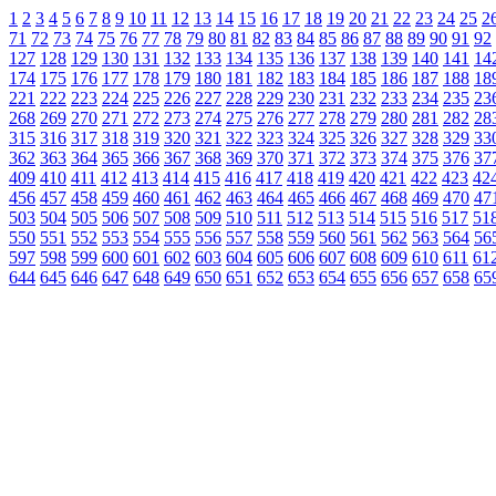
1
2
3
4
5
6
7
8
9
10
11
12
13
14
15
16
17
18
19
20
21
22
23
24
25
2
71
72
73
74
75
76
77
78
79
80
81
82
83
84
85
86
87
88
89
90
91
92
127
128
129
130
131
132
133
134
135
136
137
138
139
140
141
14
174
175
176
177
178
179
180
181
182
183
184
185
186
187
188
18
221
222
223
224
225
226
227
228
229
230
231
232
233
234
235
23
268
269
270
271
272
273
274
275
276
277
278
279
280
281
282
28
315
316
317
318
319
320
321
322
323
324
325
326
327
328
329
33
362
363
364
365
366
367
368
369
370
371
372
373
374
375
376
37
409
410
411
412
413
414
415
416
417
418
419
420
421
422
423
42
456
457
458
459
460
461
462
463
464
465
466
467
468
469
470
47
503
504
505
506
507
508
509
510
511
512
513
514
515
516
517
51
550
551
552
553
554
555
556
557
558
559
560
561
562
563
564
56
597
598
599
600
601
602
603
604
605
606
607
608
609
610
611
61
644
645
646
647
648
649
650
651
652
653
654
655
656
657
658
65