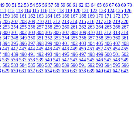
49
50
51
52
53
54
55
56
57
58
59
60
61
62
63
64
65
66
67
68
69
70
111
112
113
114
115
116
117
118
119
120
121
122
123
124
125
126
8
159
160
161
162
163
164
165
166
167
168
169
170
171
172
173
5
206
207
208
209
210
211
212
213
214
215
216
217
218
219
220
2
253
254
255
256
257
258
259
260
261
262
263
264
265
266
267
9
300
301
302
303
304
305
306
307
308
309
310
311
312
313
314
6
347
348
349
350
351
352
353
354
355
356
357
358
359
360
361
3
394
395
396
397
398
399
400
401
402
403
404
405
406
407
408
0
441
442
443
444
445
446
447
448
449
450
451
452
453
454
455
7
488
489
490
491
492
493
494
495
496
497
498
499
500
501
502
4
535
536
537
538
539
540
541
542
543
544
545
546
547
548
549
1
582
583
584
585
586
587
588
589
590
591
592
593
594
595
596
8
629
630
631
632
633
634
635
636
637
638
639
640
641
642
643