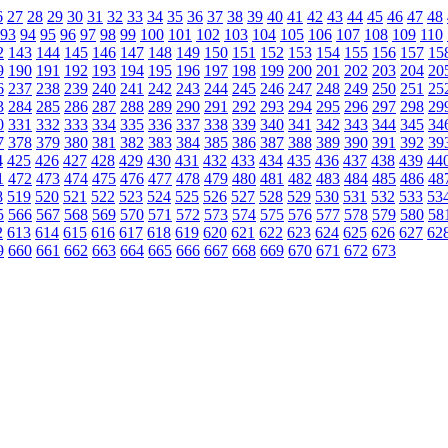
6
27
28
29
30
31
32
33
34
35
36
37
38
39
40
41
42
43
44
45
46
47
48
93
94
95
96
97
98
99
100
101
102
103
104
105
106
107
108
109
110
2
143
144
145
146
147
148
149
150
151
152
153
154
155
156
157
15
9
190
191
192
193
194
195
196
197
198
199
200
201
202
203
204
20
6
237
238
239
240
241
242
243
244
245
246
247
248
249
250
251
25
3
284
285
286
287
288
289
290
291
292
293
294
295
296
297
298
29
0
331
332
333
334
335
336
337
338
339
340
341
342
343
344
345
34
7
378
379
380
381
382
383
384
385
386
387
388
389
390
391
392
39
4
425
426
427
428
429
430
431
432
433
434
435
436
437
438
439
44
1
472
473
474
475
476
477
478
479
480
481
482
483
484
485
486
48
8
519
520
521
522
523
524
525
526
527
528
529
530
531
532
533
53
5
566
567
568
569
570
571
572
573
574
575
576
577
578
579
580
58
2
613
614
615
616
617
618
619
620
621
622
623
624
625
626
627
62
9
660
661
662
663
664
665
666
667
668
669
670
671
672
673